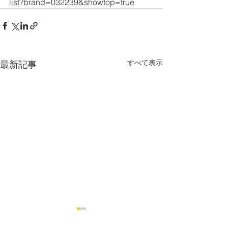
list?brand=032239&showtop=true
すべて表示
最新記事